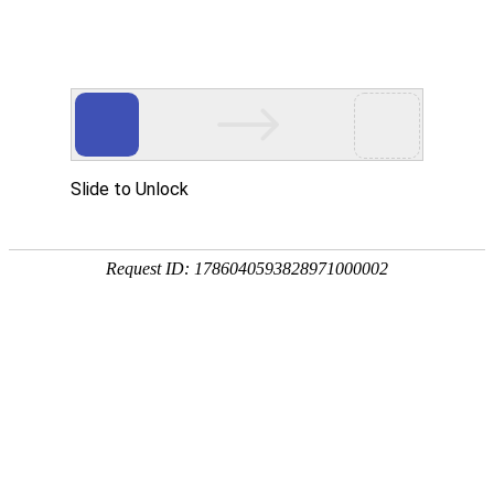
门户
|
音乐
|
视频
|
交友
|
手机
|
游戏
|
新闻
|
明星
|
购物
|
图片
|
政府
|
外贸
|
时尚
|
创意
|
汽车
|
杂志
|
品牌
|
素材
|
工具
|
其它
|
www.zhonghaokiln.com 黄冈市华窑中浩窑炉有限公司 网站详情
网站编号：
6481571
【本页报错或问题反馈联系】
网站类别：
其它
发布时间：
2026-06-18 11:40:43