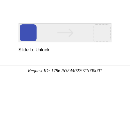
|
游戏
|
新闻
|
明星
|
购物
|
图片
|
旅游
|
教育
|
体育
|
女性
|
博客
|
搜索
|
杂志
|
品牌
|
素材
|
工具
|
其它
|
人才
|
笑话
|
动漫
|
企业
|
财经
|
房产
限公司 网站详情
馈联系】