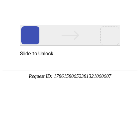
门户
|
音乐
|
视频
|
交友
|
手机
|
游戏
|
新闻
|
明星
|
购物
|
图片
|
政府
|
外贸
|
时尚
|
创意
|
汽车
|
杂志
|
品牌
|
素材
|
工具
|
其它
|
www.pnlabmall.com PRONOVATION普诺实验商城 网站详情
网站编号：
6473476
【本页报错或问题反馈联系】
网站类别：
科学
发布时间：
2026-02-06 09:37:42