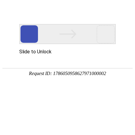
门户
|
音乐
|
视频
|
交友
|
手机
|
游戏
|
新闻
|
明星
|
购物
|
图片
|
政府
|
外贸
|
时尚
|
创意
|
汽车
|
杂志
|
品牌
|
素材
|
工具
|
其它
|
www.fp5.net 防骗网 网站详情
网站编号：
6457368
【本页报错或问题反馈联系】
网站类别：
生活
发布时间：
2025-07-20 15:47:28