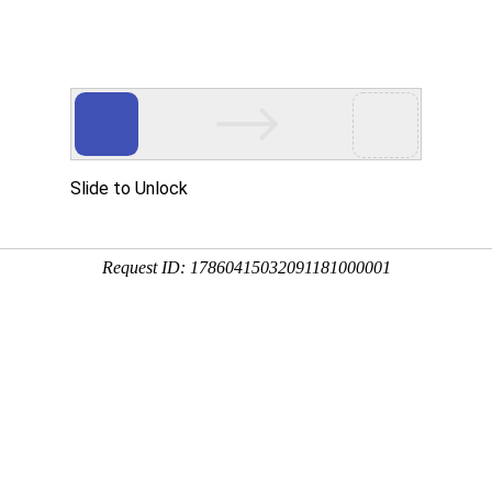
|
游戏
|
新闻
|
明星
|
购物
|
图片
|
旅游
|
教育
|
体育
|
女性
|
博客
|
搜索
|
杂志
|
品牌
|
素材
|
工具
|
其它
|
人才
|
笑话
|
动漫
|
企业
|
财经
|
房产
馈联系】