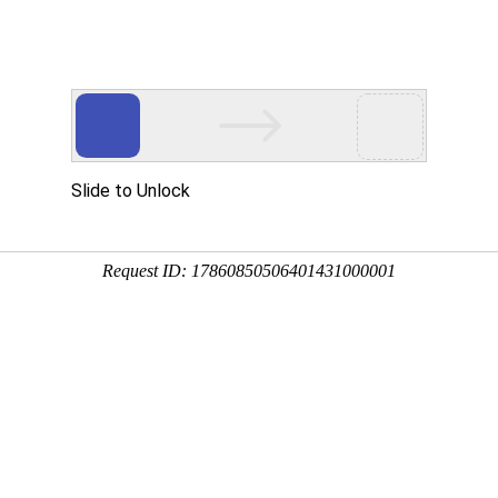
|
游戏
|
新闻
|
明星
|
购物
|
图片
|
旅游
|
教育
|
体育
|
女性
|
博客
|
搜索
|
杂志
|
品牌
|
素材
|
工具
|
其它
|
人才
|
笑话
|
动漫
|
企业
|
财经
|
房产
馈联系】