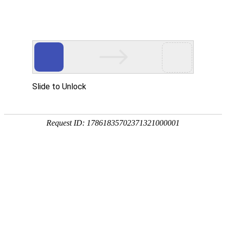
门户
|
音乐
|
视频
|
交友
|
手机
|
游戏
|
新闻
|
明星
|
购物
|
图片
|
政府
|
外贸
|
时尚
|
创意
|
汽车
|
杂志
|
品牌
|
素材
|
工具
|
其它
|
按 购物 类别搜索结果
优惠券
-
www.quanyoubuy.com
全优惠官网是淘宝优惠券免费领取网站,实时更新淘宝优惠券,淘宝优惠卷,天
钱优惠券APP下载,优惠券在哪里找,打折内部优惠券排行榜,全部人工筛选,
2345购物
-
buy.2345.com
2345网上购物网站大全，是您网上购物的第一选择。购物网站大全包括：
物网站网址。网上购物，上2345网上购物网站大全。