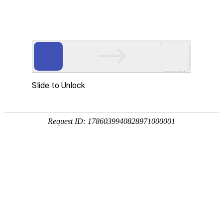
门户
|
音乐
|
视频
|
交友
|
手机
|
游戏
|
新闻
|
明星
|
购物
|
图片
|
政府
|
外贸
|
时尚
|
创意
|
汽车
|
杂志
|
品牌
|
素材
|
工具
|
其它
|
按 品牌 类别搜索结果
品牌世家
-
www.ppsj.com.cn
品牌世家是一家立足于全球著名品牌的一个专业性的网站，为广大消费者及
正把品牌生活化，是联系商家与消费者的一个最直接的纽带，是商家进行品
品牌网
-
www.china10.org
中国品牌网汇集中国品牌,中国十大品牌,全球十大品牌信息,为用户提供十大品
业的品牌网站。