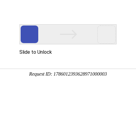
|
游戏
|
新闻
|
明星
|
购物
|
图片
|
旅游
|
教育
|
体育
|
女性
|
博客
|
搜索
|
杂志
|
品牌
|
素材
|
工具
|
其它
|
人才
|
笑话
|
动漫
|
企业
|
财经
|
房产
设计,app素材,app界面设计,UI界面设计,图标设计,UI设计招聘,图标下载,UI素材,网页设
i交互设计交流平台。
它们勾勒出了您最真实的生命轨迹.分享好东西，记录生命回忆，记住世界上最好的东